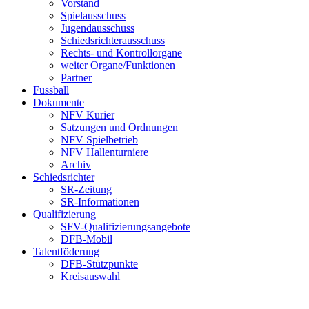
Vorstand
Spielausschuss
Jugendausschuss
Schiedsrichterausschuss
Rechts- und Kontrollorgane
weiter Organe/Funktionen
Partner
Fussball
Dokumente
NFV Kurier
Satzungen und Ordnungen
NFV Spielbetrieb
NFV Hallenturniere
Archiv
Schiedsrichter
SR-Zeitung
SR-Informationen
Qualifizierung
SFV-Qualifizierungsangebote
DFB-Mobil
Talentföderung
DFB-Stützpunkte
Kreisauswahl