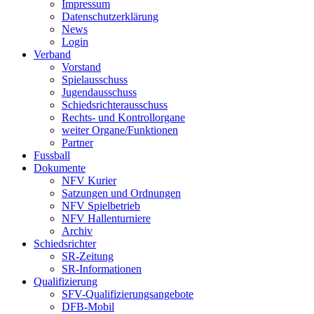
Impressum
Datenschutzerklärung
News
Login
Verband
Vorstand
Spielausschuss
Jugendausschuss
Schiedsrichterausschuss
Rechts- und Kontrollorgane
weiter Organe/Funktionen
Partner
Fussball
Dokumente
NFV Kurier
Satzungen und Ordnungen
NFV Spielbetrieb
NFV Hallenturniere
Archiv
Schiedsrichter
SR-Zeitung
SR-Informationen
Qualifizierung
SFV-Qualifizierungsangebote
DFB-Mobil