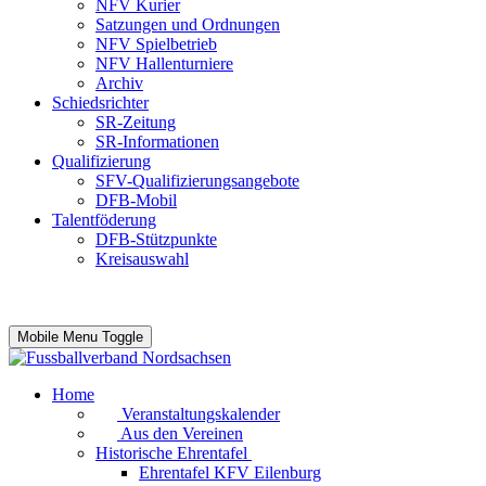
NFV Kurier
Satzungen und Ordnungen
NFV Spielbetrieb
NFV Hallenturniere
Archiv
Schiedsrichter
SR-Zeitung
SR-Informationen
Qualifizierung
SFV-Qualifizierungsangebote
DFB-Mobil
Talentföderung
DFB-Stützpunkte
Kreisauswahl
Mobile Menu Toggle
Home
Veranstaltungskalender
Aus den Vereinen
Historische Ehrentafel
Ehrentafel KFV Eilenburg