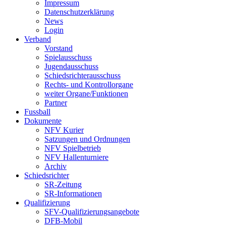
Impressum
Datenschutzerklärung
News
Login
Verband
Vorstand
Spielausschuss
Jugendausschuss
Schiedsrichterausschuss
Rechts- und Kontrollorgane
weiter Organe/Funktionen
Partner
Fussball
Dokumente
NFV Kurier
Satzungen und Ordnungen
NFV Spielbetrieb
NFV Hallenturniere
Archiv
Schiedsrichter
SR-Zeitung
SR-Informationen
Qualifizierung
SFV-Qualifizierungsangebote
DFB-Mobil