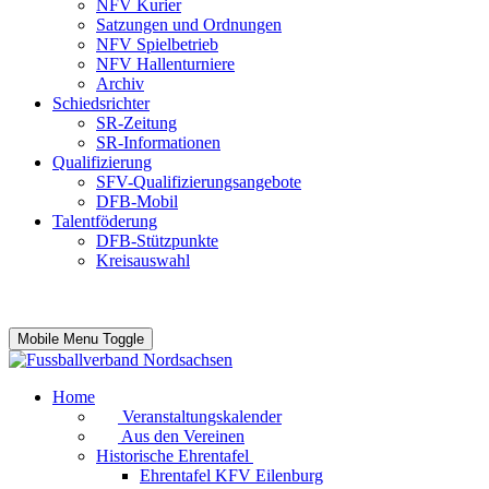
NFV Kurier
Satzungen und Ordnungen
NFV Spielbetrieb
NFV Hallenturniere
Archiv
Schiedsrichter
SR-Zeitung
SR-Informationen
Qualifizierung
SFV-Qualifizierungsangebote
DFB-Mobil
Talentföderung
DFB-Stützpunkte
Kreisauswahl
Mobile Menu Toggle
Home
Veranstaltungskalender
Aus den Vereinen
Historische Ehrentafel
Ehrentafel KFV Eilenburg