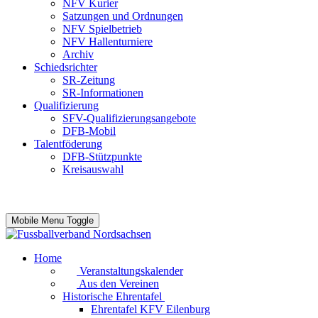
NFV Kurier
Satzungen und Ordnungen
NFV Spielbetrieb
NFV Hallenturniere
Archiv
Schiedsrichter
SR-Zeitung
SR-Informationen
Qualifizierung
SFV-Qualifizierungsangebote
DFB-Mobil
Talentföderung
DFB-Stützpunkte
Kreisauswahl
Mobile Menu Toggle
Home
Veranstaltungskalender
Aus den Vereinen
Historische Ehrentafel
Ehrentafel KFV Eilenburg