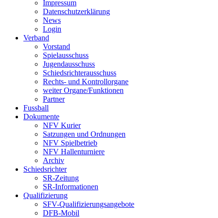
Impressum
Datenschutzerklärung
News
Login
Verband
Vorstand
Spielausschuss
Jugendausschuss
Schiedsrichterausschuss
Rechts- und Kontrollorgane
weiter Organe/Funktionen
Partner
Fussball
Dokumente
NFV Kurier
Satzungen und Ordnungen
NFV Spielbetrieb
NFV Hallenturniere
Archiv
Schiedsrichter
SR-Zeitung
SR-Informationen
Qualifizierung
SFV-Qualifizierungsangebote
DFB-Mobil