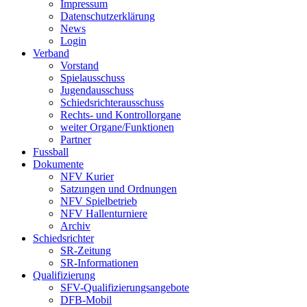
Impressum
Datenschutzerklärung
News
Login
Verband
Vorstand
Spielausschuss
Jugendausschuss
Schiedsrichterausschuss
Rechts- und Kontrollorgane
weiter Organe/Funktionen
Partner
Fussball
Dokumente
NFV Kurier
Satzungen und Ordnungen
NFV Spielbetrieb
NFV Hallenturniere
Archiv
Schiedsrichter
SR-Zeitung
SR-Informationen
Qualifizierung
SFV-Qualifizierungsangebote
DFB-Mobil