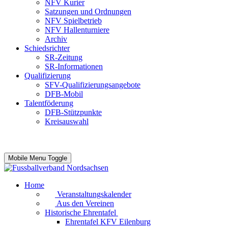
NFV Kurier
Satzungen und Ordnungen
NFV Spielbetrieb
NFV Hallenturniere
Archiv
Schiedsrichter
SR-Zeitung
SR-Informationen
Qualifizierung
SFV-Qualifizierungsangebote
DFB-Mobil
Talentföderung
DFB-Stützpunkte
Kreisauswahl
Mobile Menu Toggle
Home
Veranstaltungskalender
Aus den Vereinen
Historische Ehrentafel
Ehrentafel KFV Eilenburg