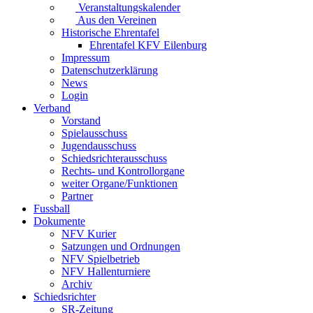
Veranstaltungskalender
Aus den Vereinen
Historische Ehrentafel
Ehrentafel KFV Eilenburg
Impressum
Datenschutzerklärung
News
Login
Verband
Vorstand
Spielausschuss
Jugendausschuss
Schiedsrichterausschuss
Rechts- und Kontrollorgane
weiter Organe/Funktionen
Partner
Fussball
Dokumente
NFV Kurier
Satzungen und Ordnungen
NFV Spielbetrieb
NFV Hallenturniere
Archiv
Schiedsrichter
SR-Zeitung