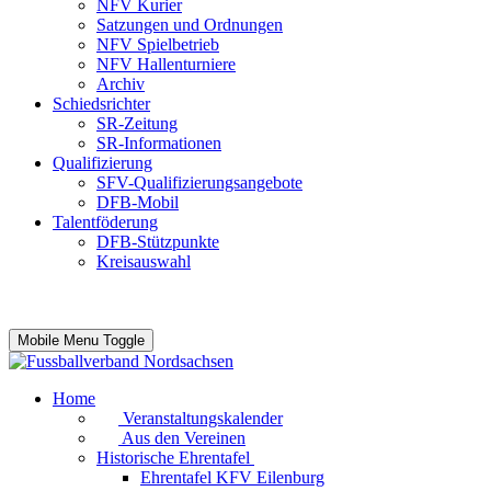
NFV Kurier
Satzungen und Ordnungen
NFV Spielbetrieb
NFV Hallenturniere
Archiv
Schiedsrichter
SR-Zeitung
SR-Informationen
Qualifizierung
SFV-Qualifizierungsangebote
DFB-Mobil
Talentföderung
DFB-Stützpunkte
Kreisauswahl
Mobile Menu Toggle
Home
Veranstaltungskalender
Aus den Vereinen
Historische Ehrentafel
Ehrentafel KFV Eilenburg