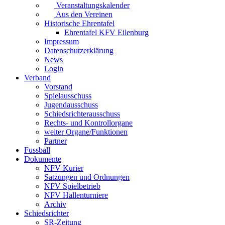
Veranstaltungskalender
Aus den Vereinen
Historische Ehrentafel
Ehrentafel KFV Eilenburg
Impressum
Datenschutzerklärung
News
Login
Verband
Vorstand
Spielausschuss
Jugendausschuss
Schiedsrichterausschuss
Rechts- und Kontrollorgane
weiter Organe/Funktionen
Partner
Fussball
Dokumente
NFV Kurier
Satzungen und Ordnungen
NFV Spielbetrieb
NFV Hallenturniere
Archiv
Schiedsrichter
SR-Zeitung