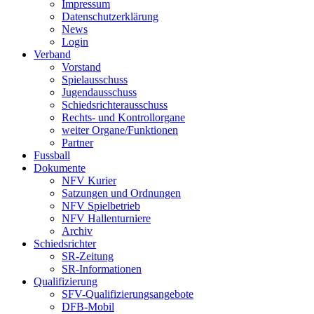
Impressum
Datenschutzerklärung
News
Login
Verband
Vorstand
Spielausschuss
Jugendausschuss
Schiedsrichterausschuss
Rechts- und Kontrollorgane
weiter Organe/Funktionen
Partner
Fussball
Dokumente
NFV Kurier
Satzungen und Ordnungen
NFV Spielbetrieb
NFV Hallenturniere
Archiv
Schiedsrichter
SR-Zeitung
SR-Informationen
Qualifizierung
SFV-Qualifizierungsangebote
DFB-Mobil