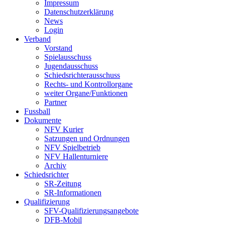
Impressum
Datenschutzerklärung
News
Login
Verband
Vorstand
Spielausschuss
Jugendausschuss
Schiedsrichterausschuss
Rechts- und Kontrollorgane
weiter Organe/Funktionen
Partner
Fussball
Dokumente
NFV Kurier
Satzungen und Ordnungen
NFV Spielbetrieb
NFV Hallenturniere
Archiv
Schiedsrichter
SR-Zeitung
SR-Informationen
Qualifizierung
SFV-Qualifizierungsangebote
DFB-Mobil