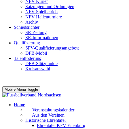
NFV Kurier
Satzungen und Ordnungen
NFV Spielbetrieb
NFV Hallenturniere
Archiv
Schiedsrichter
SR-Zeitung
SR-Informationen
Qualifizierung
SFV-Qualifizierungsangebote
DFB-Mobil
Talentföderung
DFB-Stützpunkte
Kreisauswahl
Mobile Menu Toggle
Home
Veranstaltungskalender
Aus den Vereinen
Historische Ehrentafel
Ehrentafel KFV Eilenburg