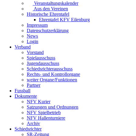
Veranstaltungskalender
Aus den Vereinen
Historische Ehrentafel
Ehrentafel KFV Eilenburg
Impressum
Datenschutzerklärung
News
Login
Verband
Vorstand
Spielausschuss
Jugendausschuss
Schiedsrichterausschuss
Rechts- und Kontrollorgane
weiter Organe/Funktionen
Partner
Fussball
Dokumente
NFV Kurier
Satzungen und Ordnungen
NFV Spielbetrieb
NFV Hallenturniere
Archiv
Schiedsrichter
SR-Zeitung