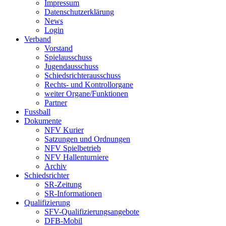
Impressum
Datenschutzerklärung
News
Login
Verband
Vorstand
Spielausschuss
Jugendausschuss
Schiedsrichterausschuss
Rechts- und Kontrollorgane
weiter Organe/Funktionen
Partner
Fussball
Dokumente
NFV Kurier
Satzungen und Ordnungen
NFV Spielbetrieb
NFV Hallenturniere
Archiv
Schiedsrichter
SR-Zeitung
SR-Informationen
Qualifizierung
SFV-Qualifizierungsangebote
DFB-Mobil