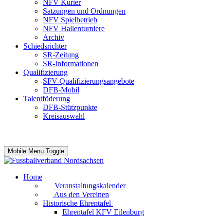
NFV Kurier
Satzungen und Ordnungen
NFV Spielbetrieb
NFV Hallenturniere
Archiv
Schiedsrichter
SR-Zeitung
SR-Informationen
Qualifizierung
SFV-Qualifizierungsangebote
DFB-Mobil
Talentföderung
DFB-Stützpunkte
Kreisauswahl
Mobile Menu Toggle
Home
Veranstaltungskalender
Aus den Vereinen
Historische Ehrentafel
Ehrentafel KFV Eilenburg