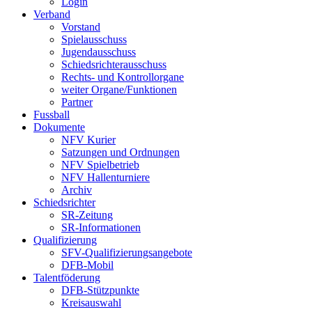
Login
Verband
Vorstand
Spielausschuss
Jugendausschuss
Schiedsrichterausschuss
Rechts- und Kontrollorgane
weiter Organe/Funktionen
Partner
Fussball
Dokumente
NFV Kurier
Satzungen und Ordnungen
NFV Spielbetrieb
NFV Hallenturniere
Archiv
Schiedsrichter
SR-Zeitung
SR-Informationen
Qualifizierung
SFV-Qualifizierungsangebote
DFB-Mobil
Talentföderung
DFB-Stützpunkte
Kreisauswahl