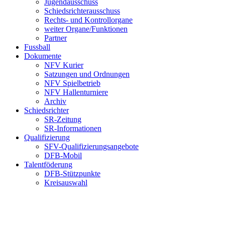
Jugendausschuss
Schiedsrichterausschuss
Rechts- und Kontrollorgane
weiter Organe/Funktionen
Partner
Fussball
Dokumente
NFV Kurier
Satzungen und Ordnungen
NFV Spielbetrieb
NFV Hallenturniere
Archiv
Schiedsrichter
SR-Zeitung
SR-Informationen
Qualifizierung
SFV-Qualifizierungsangebote
DFB-Mobil
Talentföderung
DFB-Stützpunkte
Kreisauswahl