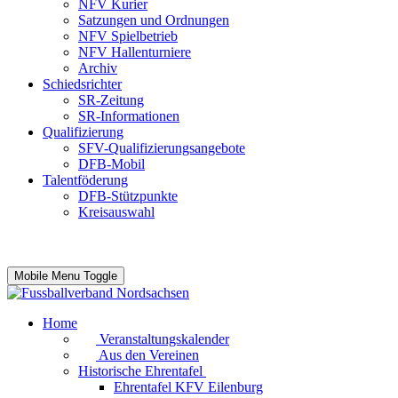
NFV Kurier
Satzungen und Ordnungen
NFV Spielbetrieb
NFV Hallenturniere
Archiv
Schiedsrichter
SR-Zeitung
SR-Informationen
Qualifizierung
SFV-Qualifizierungsangebote
DFB-Mobil
Talentföderung
DFB-Stützpunkte
Kreisauswahl
Mobile Menu Toggle
Home
Veranstaltungskalender
Aus den Vereinen
Historische Ehrentafel
Ehrentafel KFV Eilenburg