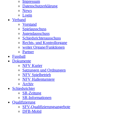
Impressum
Datenschutzerklärung
News
Login
Verband
Vorstand
Spielausschuss
Jugendausschuss
Schiedsrichterausschuss
Rechts- und Kontrollorgane
weiter Organe/Funktionen
Partner
Fussball
Dokumente
NFV Kurier
Satzungen und Ordnungen
NFV Spielbetrieb
NFV Hallenturniere
Archiv
Schiedsrichter
SR-Zeitung
SR-Informationen
Qualifizierung
SFV-Qualifizierungsangebote
DFB-Mobil