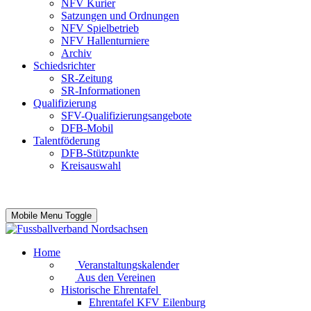
NFV Kurier
Satzungen und Ordnungen
NFV Spielbetrieb
NFV Hallenturniere
Archiv
Schiedsrichter
SR-Zeitung
SR-Informationen
Qualifizierung
SFV-Qualifizierungsangebote
DFB-Mobil
Talentföderung
DFB-Stützpunkte
Kreisauswahl
Mobile Menu Toggle
Home
Veranstaltungskalender
Aus den Vereinen
Historische Ehrentafel
Ehrentafel KFV Eilenburg