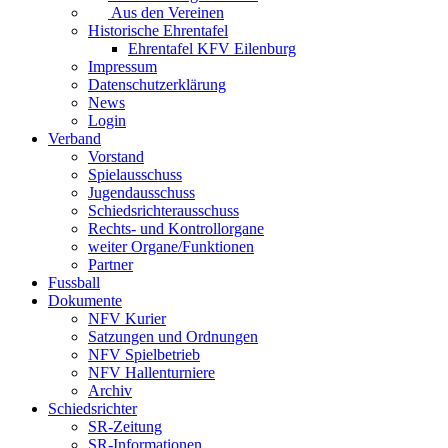
Aus den Vereinen
Historische Ehrentafel
Ehrentafel KFV Eilenburg
Impressum
Datenschutzerklärung
News
Login
Verband
Vorstand
Spielausschuss
Jugendausschuss
Schiedsrichterausschuss
Rechts- und Kontrollorgane
weiter Organe/Funktionen
Partner
Fussball
Dokumente
NFV Kurier
Satzungen und Ordnungen
NFV Spielbetrieb
NFV Hallenturniere
Archiv
Schiedsrichter
SR-Zeitung
SR-Informationen