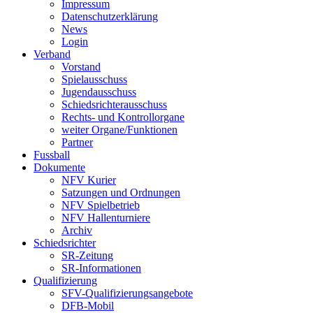
Impressum
Datenschutzerklärung
News
Login
Verband
Vorstand
Spielausschuss
Jugendausschuss
Schiedsrichterausschuss
Rechts- und Kontrollorgane
weiter Organe/Funktionen
Partner
Fussball
Dokumente
NFV Kurier
Satzungen und Ordnungen
NFV Spielbetrieb
NFV Hallenturniere
Archiv
Schiedsrichter
SR-Zeitung
SR-Informationen
Qualifizierung
SFV-Qualifizierungsangebote
DFB-Mobil