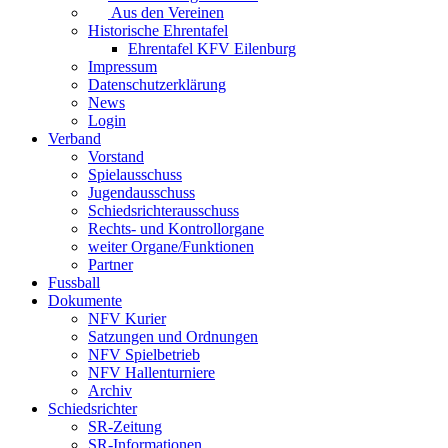
Aus den Vereinen
Historische Ehrentafel
Ehrentafel KFV Eilenburg
Impressum
Datenschutzerklärung
News
Login
Verband
Vorstand
Spielausschuss
Jugendausschuss
Schiedsrichterausschuss
Rechts- und Kontrollorgane
weiter Organe/Funktionen
Partner
Fussball
Dokumente
NFV Kurier
Satzungen und Ordnungen
NFV Spielbetrieb
NFV Hallenturniere
Archiv
Schiedsrichter
SR-Zeitung
SR-Informationen