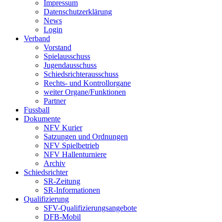
Impressum
Datenschutzerklärung
News
Login
Verband
Vorstand
Spielausschuss
Jugendausschuss
Schiedsrichterausschuss
Rechts- und Kontrollorgane
weiter Organe/Funktionen
Partner
Fussball
Dokumente
NFV Kurier
Satzungen und Ordnungen
NFV Spielbetrieb
NFV Hallenturniere
Archiv
Schiedsrichter
SR-Zeitung
SR-Informationen
Qualifizierung
SFV-Qualifizierungsangebote
DFB-Mobil