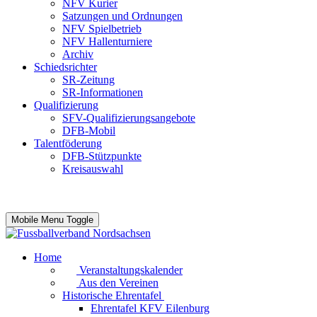
NFV Kurier
Satzungen und Ordnungen
NFV Spielbetrieb
NFV Hallenturniere
Archiv
Schiedsrichter
SR-Zeitung
SR-Informationen
Qualifizierung
SFV-Qualifizierungsangebote
DFB-Mobil
Talentföderung
DFB-Stützpunkte
Kreisauswahl
Mobile Menu Toggle
Home
Veranstaltungskalender
Aus den Vereinen
Historische Ehrentafel
Ehrentafel KFV Eilenburg