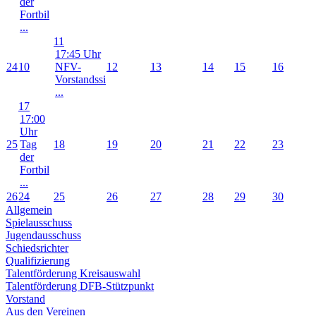
der
Fortbil
...
11
17:45 Uhr
24
10
NFV-
12
13
14
15
16
Vorstandssi
...
17
17:00
Uhr
25
Tag
18
19
20
21
22
23
der
Fortbil
...
26
24
25
26
27
28
29
30
Allgemein
Spielausschuss
Jugendausschuss
Schiedsrichter
Qualifizierung
Talentförderung Kreisauswahl
Talentförderung DFB-Stützpunkt
Vorstand
Aus den Vereinen