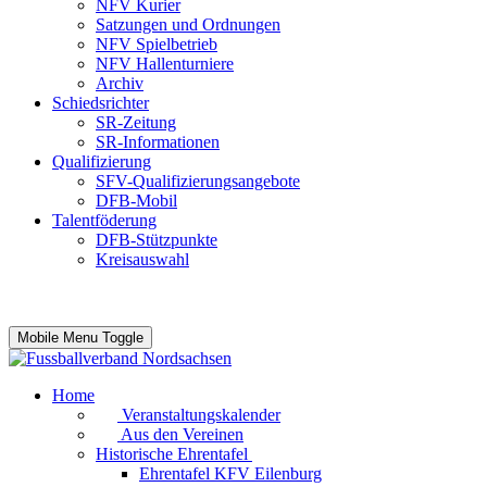
NFV Kurier
Satzungen und Ordnungen
NFV Spielbetrieb
NFV Hallenturniere
Archiv
Schiedsrichter
SR-Zeitung
SR-Informationen
Qualifizierung
SFV-Qualifizierungsangebote
DFB-Mobil
Talentföderung
DFB-Stützpunkte
Kreisauswahl
Mobile Menu Toggle
Home
Veranstaltungskalender
Aus den Vereinen
Historische Ehrentafel
Ehrentafel KFV Eilenburg