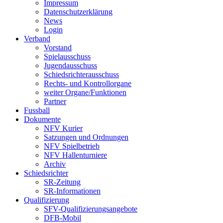
Impressum
Datenschutzerklärung
News
Login
Verband
Vorstand
Spielausschuss
Jugendausschuss
Schiedsrichterausschuss
Rechts- und Kontrollorgane
weiter Organe/Funktionen
Partner
Fussball
Dokumente
NFV Kurier
Satzungen und Ordnungen
NFV Spielbetrieb
NFV Hallenturniere
Archiv
Schiedsrichter
SR-Zeitung
SR-Informationen
Qualifizierung
SFV-Qualifizierungsangebote
DFB-Mobil