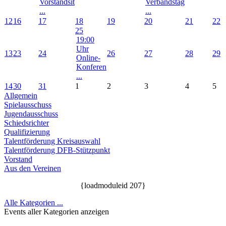
Vorstandsit
Verbandstag
...
...
12
16
17
18
19
20
21
22
25
19:00
Uhr
13
23
24
26
27
28
29
Online-
Konferen
...
14
30
31
1
2
3
4
5
Allgemein
Spielausschuss
Jugendausschuss
Schiedsrichter
Qualifizierung
Talentförderung Kreisauswahl
Talentförderung DFB-Stützpunkt
Vorstand
Aus den Vereinen
{loadmoduleid 207}
Alle Kategorien ...
Events aller Kategorien anzeigen