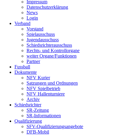
Impressum
Datenschutzerklärung
News
Login
Verband
Vorstand
Spielausschuss
Jugendausschuss
Schiedsrichterausschuss
Rechts- und Kontrollorgane
weiter Organe/Funktionen
Partner
Fussball
Dokumente
NFV Kurier
Satzungen und Ordnungen
NFV Spielbetrieb
NFV Hallenturniere
Archiv
Schiedsrichter
SR-Zeitung
SR-Informationen
Qualifizierung
SFV-Qualifizierungsangebote
DFB-Mobil