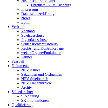
Historische Ehrentafel
Ehrentafel KFV Eilenburg
Impressum
Datenschutzerklärung
News
Login
Verband
Vorstand
Spielausschuss
Jugendausschuss
Schiedsrichterausschuss
Rechts- und Kontrollorgane
weiter Organe/Funktionen
Partner
Fussball
Dokumente
NFV Kurier
Satzungen und Ordnungen
NFV Spielbetrieb
NFV Hallenturniere
Archiv
Schiedsrichter
SR-Zeitung
SR-Informationen
Qualifizierung