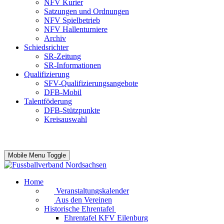
NFV Kurier
Satzungen und Ordnungen
NFV Spielbetrieb
NFV Hallenturniere
Archiv
Schiedsrichter
SR-Zeitung
SR-Informationen
Qualifizierung
SFV-Qualifizierungsangebote
DFB-Mobil
Talentföderung
DFB-Stützpunkte
Kreisauswahl
Mobile Menu Toggle
Home
Veranstaltungskalender
Aus den Vereinen
Historische Ehrentafel
Ehrentafel KFV Eilenburg