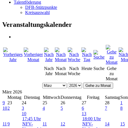
Talentföderung
DFB-Stützpunkte
Kreisauswahl
Veranstaltungskalender
Nach
Nach
Nach
Heute
Suche
Gehe
Jahr
Monat
Woche
zu
Monat
Gehe zu Monat
März 2026
Montag
Dienstag
Mittwoch
Donnerstag
Freitag
Samstag
Son
9
23
24
25
26
27
28
1
10
2
3
4
5
6
7
8
10
13
17:45 Uhr
18:00 Uhr
11
9
NFV-
11
12
NFV-
14
15